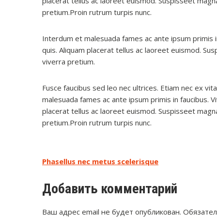
placerat tellus ac laoreet euismod. Suspisseet magna
pretium.Proin rutrum turpis nunc.
Interdum et malesuada fames ac ante ipsum primis in
quis. Aliquam placerat tellus ac laoreet euismod. Su
viverra pretium.
Fusce faucibus sed leo nec ultrices. Etiam nec ex vita
malesuada fames ac ante ipsum primis in faucibus. V
placerat tellus ac laoreet euismod. Suspisseet magna
pretium.Proin rutrum turpis nunc.
Навигация
Phasellus nec metus scelerisque
по
Добавить комментарий
записям
Ваш адрес email не будет опубликован.
Обязател