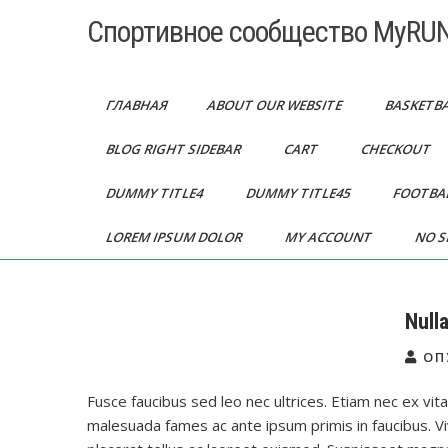
Перейти
Спортивное сообщество MyRUN
к
содержимому
ГЛАВНАЯ
ABOUT OUR WEBSITE
BASKETB
BLOG RIGHT SIDEBAR
CART
CHECKOUT
DUMMY TITLE4
DUMMY TITLE45
FOOTBA
LOREM IPSUM DOLOR
MY ACCOUNT
NO S
Null
ОП
Fusce faucibus sed leo nec ultrices. Etiam nec ex vita
malesuada fames ac ante ipsum primis in faucibus. V