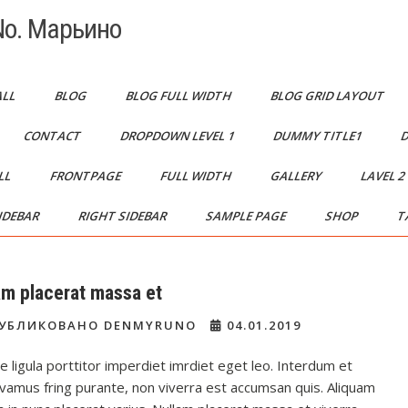
o. Марьино
ALL
BLOG
BLOG FULL WIDTH
BLOG GRID LAYOUT
CONTACT
DROPDOWN LEVEL 1
DUMMY TITLE1
D
LL
FRONTPAGE
FULL WIDTH
GALLERY
LAVEL 
IDEBAR
RIGHT SIDEBAR
SAMPLE PAGE
SHOP
T
am placerat massa et
УБЛИКОВАНО DENMYRUNO
04.01.2019
e ligula porttitor imperdiet imrdiet eget leo. Interdum et
ivamus fring purante, non viverra est accumsan quis. Aliquam