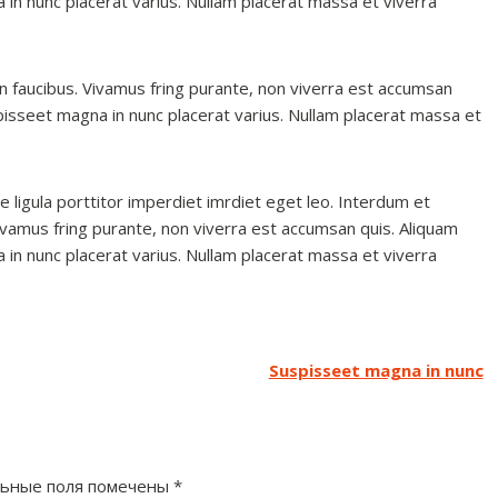
 in nunc placerat varius. Nullam placerat massa et viverra
 faucibus. Vivamus fring purante, non viverra est accumsan
spisseet magna in nunc placerat varius. Nullam placerat massa et
e ligula porttitor imperdiet imrdiet eget leo. Interdum et
ivamus fring purante, non viverra est accumsan quis. Aliquam
 in nunc placerat varius. Nullam placerat massa et viverra
Suspisseet magna in nunc
ьные поля помечены
*