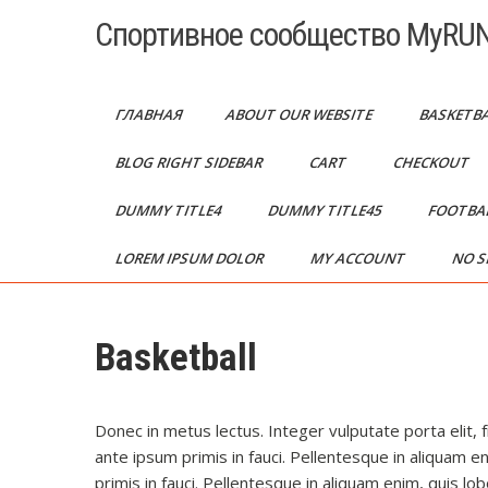
Перейти
Спортивное сообщество MyRUN
к
содержимому
ГЛАВНАЯ
ABOUT OUR WEBSITE
BASKETB
BLOG RIGHT SIDEBAR
CART
CHECKOUT
DUMMY TITLE4
DUMMY TITLE45
FOOTBA
LOREM IPSUM DOLOR
MY ACCOUNT
NO S
Basketball
Donec in metus lectus. Integer vulputate porta elit, 
ante ipsum primis in fauci. Pellentesque in aliquam en
primis in fauci. Pellentesque in aliquam enim, quis lobo