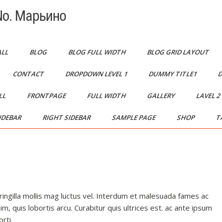
o. Марьино
ALL
BLOG
BLOG FULL WIDTH
BLOG GRID LAYOUT
CONTACT
DROPDOWN LEVEL 1
DUMMY TITLE1
D
LL
FRONTPAGE
FULL WIDTH
GALLERY
LAVEL 
IDEBAR
RIGHT SIDEBAR
SAMPLE PAGE
SHOP
T
fringilla mollis mag luctus vel. Interdum et malesuada fames ac
im, quis lobortis arcu. Curabitur quis ultrices est. ac ante ipsum
rti.